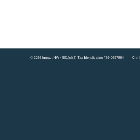
© 2026 Impact NW - 501(c)(3) Tax Identification #93-0557964 |
Chín