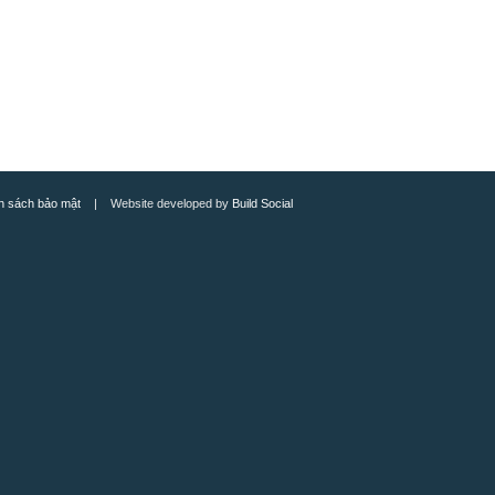
h sách bảo mật
| Website developed by
Build Social