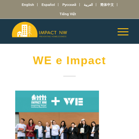
English
Español
Русский
العربية
简体中文
Tiếng Việt
WE e Impact