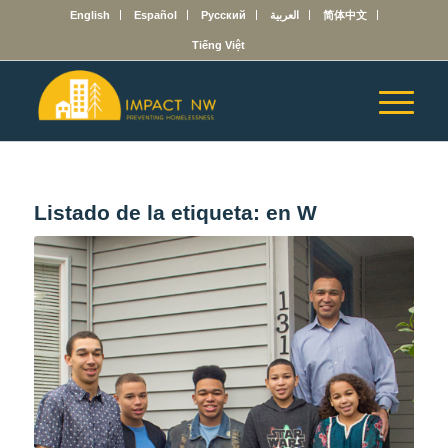
English
Español
Русский
العربية
简体中文
Tiếng Việt
Listado de la etiqueta:
en W