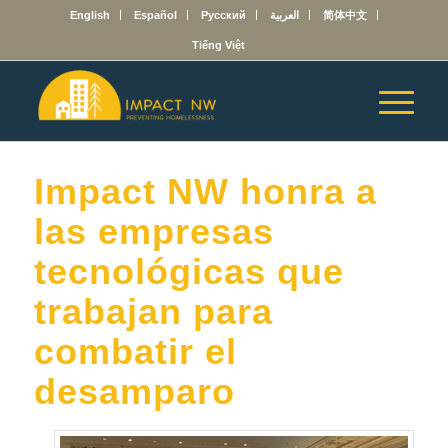
English
Español
Русский
العربية
简体中文
Tiếng Việt
Impact NW honra a
las empresas
tecnológicas que
trabajan para
combatir el
desamparo