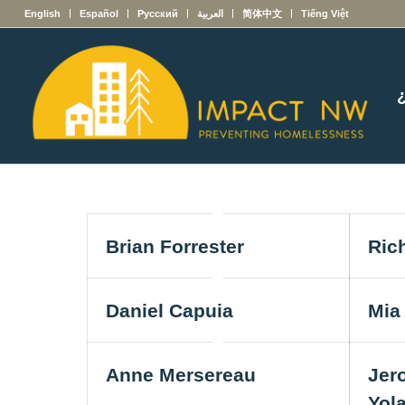
English
Español
Русский
العربية
简体中文
Tiếng Việt
Brian Forrester
Rich
Daniel Capuia
Mia
Anne Mersereau
Jer
Yol