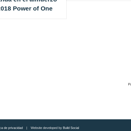
2018 Power of One
P
ica de privacidad
| Website developed by
Build Social