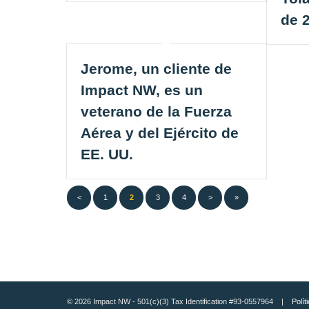
de 
Jerome, un cliente de
Impact NW, es un
veterano de la Fuerza
Aérea y del Ejército de
EE. UU.
<
1
2
3
4
>
»
© 2026 Impact NW - 501(c)(3) Tax Identification #93-0557964 |
Polít