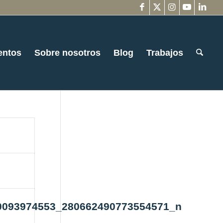
entos
Sobre nosotros
Blog
Trabajos
0093974553_280662490773554571_n