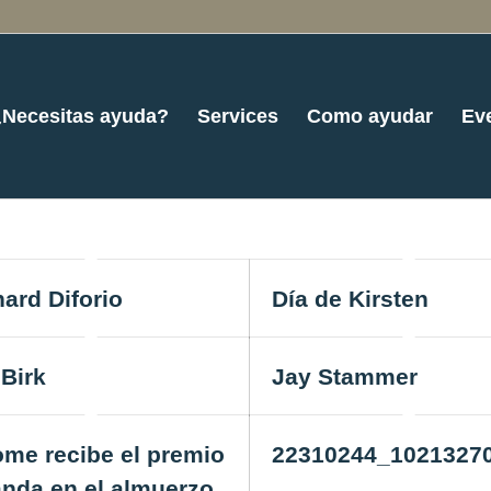
¿Necesitas ayuda?
Services
Como ayudar
Ev
ard Diforio
Día de Kirsten
 Birk
Jay Stammer
ome recibe el premio
22310244_1021327
anda en el almuerzo