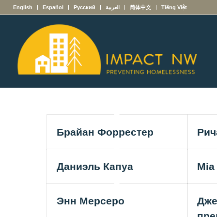
English
Español
Русский
العربية
简体中文
Tiếng Việt
Брайан Форрестер
Рич
Даниэль Капуа
Mia
Энн Мерсеро
Дже
пре