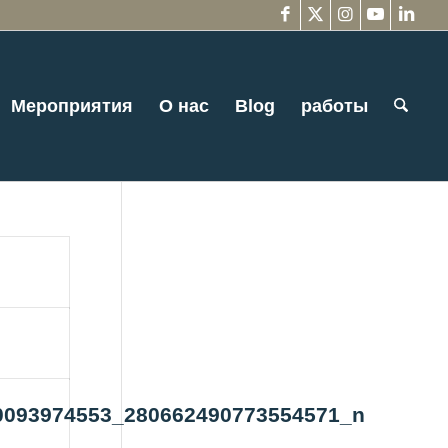
Мероприятия
О нас
Blog
работы
0093974553_280662490773554571_n