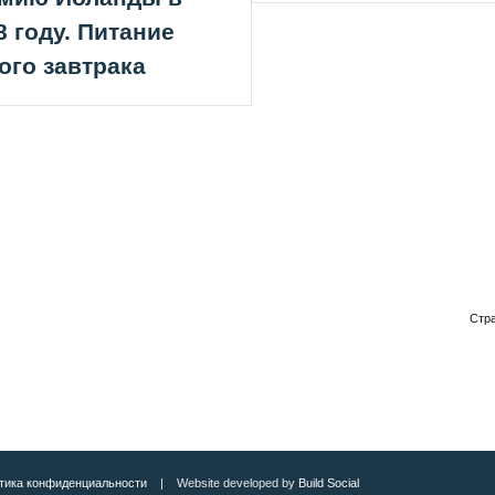
8 году. Питание
ого завтрака
Стра
тика конфиденциальности
| Website developed by
Build Social