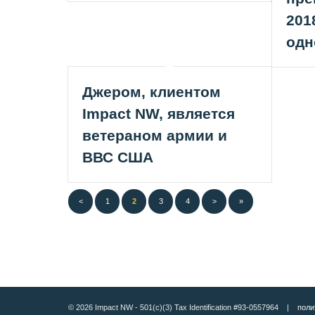
201
одн
Джером, клиентом
Impact NW, является
ветераном армии и
ВВС США
<
1
2
3
4
>
»
© 2026 Impact NW - 501(c)(3) Tax Identification #93-0557964 |
поли