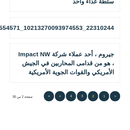
سلطة غداء واحد
22310244_10213270093974553_280662490773554571_n
جيروم ، أحد عملاء شركة Impact NW
، هو من قدامى المحاربين في الجيش
الأمريكي والقوات الجوية الأمريكية
»
>
4
3
2
1
<
صفحة 2 من 30