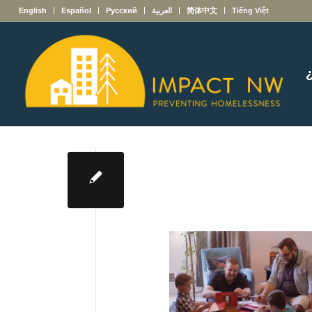
English
Español
Русский
العربية
简体中文
Tiếng Việt