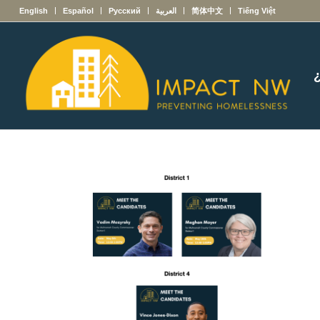
English
Español
Русский
العربية
简体中文
Tiếng Việt