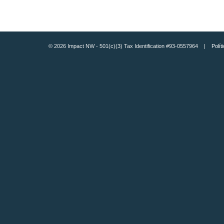
© 2026 Impact NW - 501(c)(3) Tax Identification #93-0557964 |
Polít