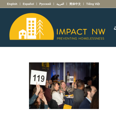
English
Español
Русский
العربية
简体中文
Tiếng Việt