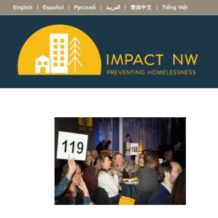
English
Español
Русский
العربية
简体中文
Tiếng Việt