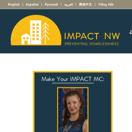
English
Español
Русский
العربية
简体中文
Tiếng Việt