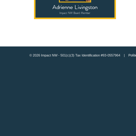
© 2026 Impact NW - 501(c)(3) Tax Identification #93-0557964 |
Polít