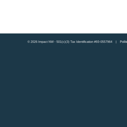
© 2026 Impact NW - 501(c)(3) Tax Identification #93-0557964 |
Polít