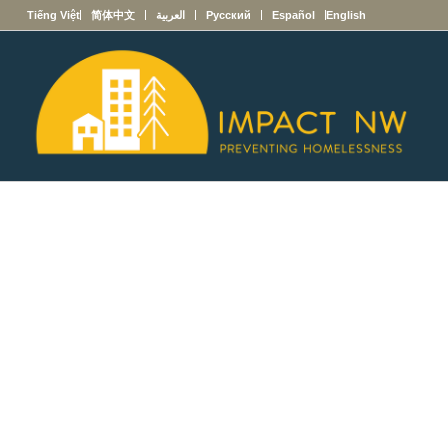
English
Español
Русский
العربية
简体中文
Tiếng Việt