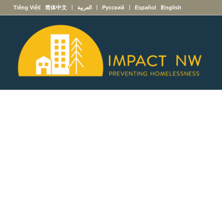
English
Español
Русский
العربية
简体中文
Tiếng Việt