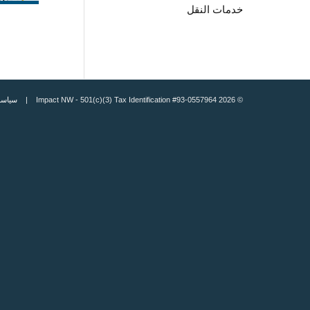
خدمات النقل
© 2026 Impact NW - 501(c)(3) Tax Identification #93-0557964 |
سياسة