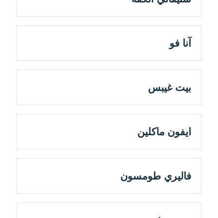
آنا فو
بيت غيبس
ايفون ماكلين
فاليري طومسون