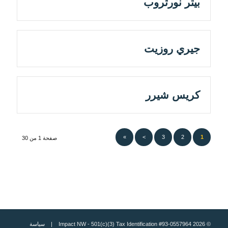
بيتر نورثروب
جيري روزيت
كريس شيرر
»
>
3
2
1
صفحة 1 من 30
© 2026 Impact NW - 501(c)(3) Tax Identification #93-0557964 |
سياسة