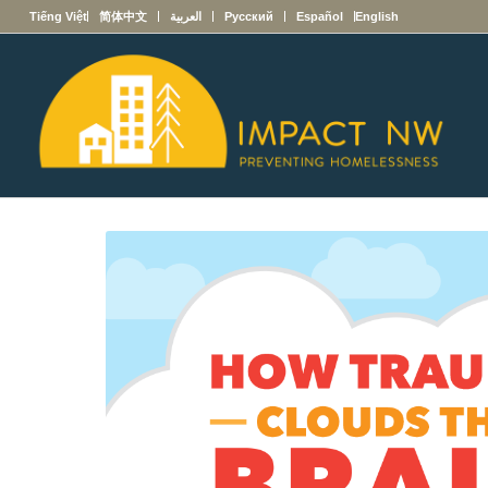
English
Español
Русский
العربية
简体中文
Tiếng Việt