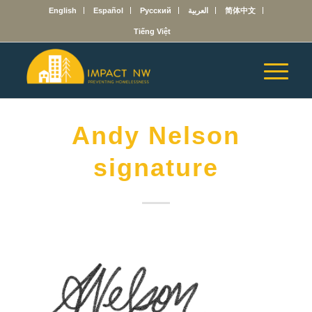
English
Español
Русский
العربية
简体中文
Tiếng Việt
Andy Nelson
signature