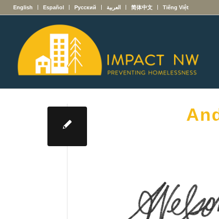
English
Español
Русский
العربية
简体中文
Tiếng Việt
And