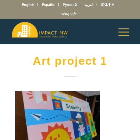
English
Español
Русский
العربية
简体中文
Tiếng Việt
Art project 1