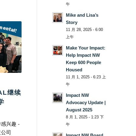
午
Mike and Lisa’s
Story
11 月 28, 2025 - 6:00
上午
Make Your Impact:
Help Impact NW
Keep 600 People
Housed
11 月 1, 2025 - 6:23 上
午
TAL继续
Impact NW
学
Advocacy Update |
August 2025
8 月 1, 2025 - 1:23 下
感兴趣 -
午
技公司
Impact NW Board