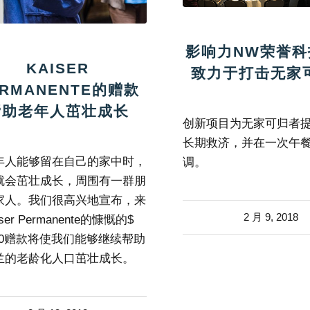
影响力NW荣誉科
KAISER
致力于打击无家
ERMANENTE的赠款
帮助老年人茁壮成长
创新项目为无家可归者
长期救济，并在一次午
年人能够留在自己的家中时，
调。
就会茁壮成长，周围有一群朋
家人。我们很高兴地宣布，来
2 月 9, 2018
ser Permanente的慷慨的$
000赠款将使我们能够继续帮助
兰的老龄化人口茁壮成长。