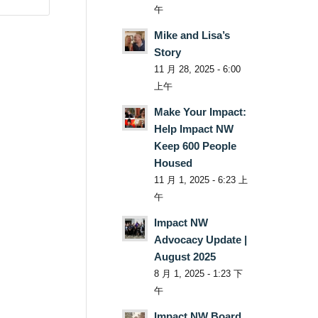
午
Mike and Lisa’s
Story
11 月 28, 2025 - 6:00
上午
Make Your Impact:
Help Impact NW
Keep 600 People
Housed
11 月 1, 2025 - 6:23 上
午
Impact NW
Advocacy Update |
August 2025
8 月 1, 2025 - 1:23 下
午
Impact NW Board