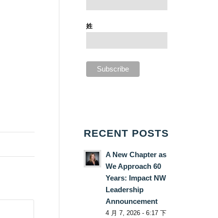
姓
RECENT POSTS
A New Chapter as
We Approach 60
Years: Impact NW
Leadership
Announcement
4 月 7, 2026 - 6:17 下