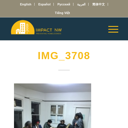
English
Español
Русский
العربية
简体中文
Tiếng Việt
IMG_3708