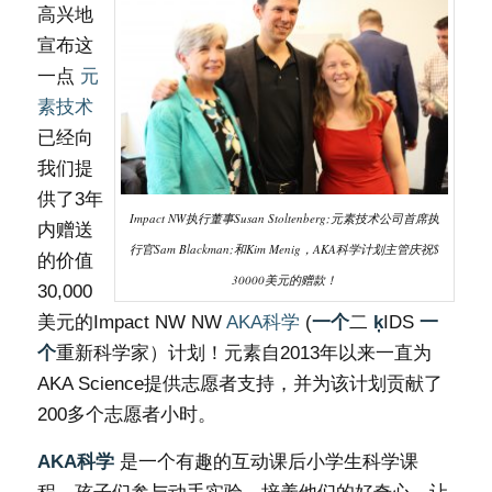
高兴地
宣布这
一点
元
素技术
已经向
我们提
供了3年
Impact NW执行董事Susan Stoltenberg;元素技术公司首席执
内赠送
行官Sam Blackman;和Kim Menig，AKA科学计划主管庆祝$
的价值
30000美元的赠款！
30,000
美元的Impact NW NW
AKA科学
(
一个
二
ķ
IDS
一
个
重新科学家）计划！元素自2013年以来一直为
AKA Science提供志愿者支持，并为该计划贡献了
200多个志愿者小时。
AKA科学
是一个有趣的互动课后小学生科学课