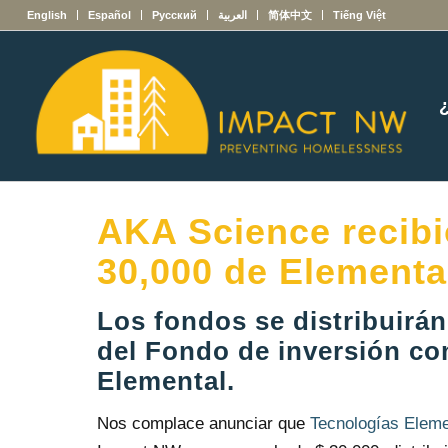
English
Español
Русский
العربية
简体中文
Tiếng Việt
AKA Science recibi
30,000 de Elementa
Los fondos se distribuirán
del Fondo de inversión co
Elemental.
Nos complace anunciar que
Tecnologías Eleme