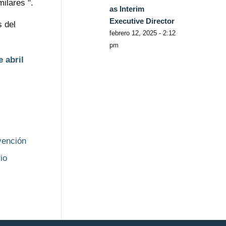
milares ".
as Interim
Executive Director
 del
febrero 12, 2025 - 2:12
pm
 abril
vención
io