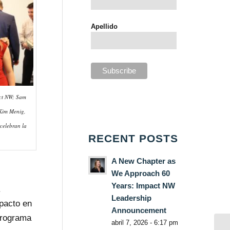
Apellido
act NW; Sam
Kim Menig,
celebran la
RECENT POSTS
A New Chapter as
We Approach 60
Years: Impact NW
.
Leadership
pacto en
Announcement
Programa
abril 7, 2026 - 6:17 pm