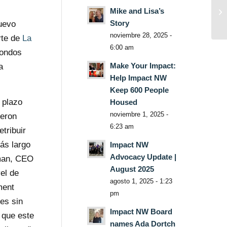
Mike and Lisa’s
Story
uevo
noviembre 28, 2025 -
rte de
La
6:00 am
fondos
Make Your Impact:
a
Help Impact NW
Keep 600 People
 plazo
Housed
noviembre 1, 2025 -
ieron
6:23 am
tribuir
ás largo
Impact NW
Advocacy Update |
kman, CEO
August 2025
el de
agosto 1, 2025 - 1:23
ment
pm
es sin
Impact NW Board
 que este
names Ada Dortch