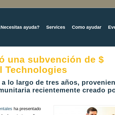
¿Necesitas ayuda?
Services
Como ayudar
Ev
ó una subvención de $
l Technologies
 a lo largo de tres años, provenie
munitaria recientemente creado p
ntales
ha presentado