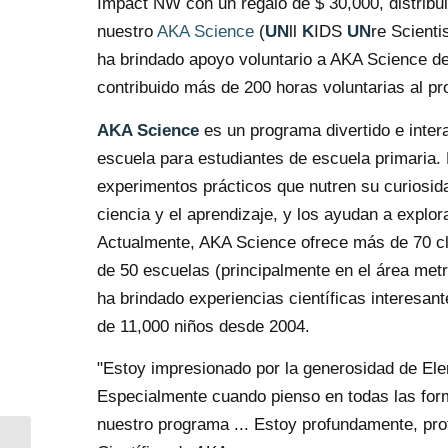
Impact NW con un regalo de $ 30,000, distribui
nuestro
AKA Science
(
UN
ll
K
IDS
UN
re Scienti
ha brindado apoyo voluntario a AKA Science d
contribuido más de 200 horas voluntarias al p
AKA Science
es un programa divertido e inter
escuela para estudiantes de escuela primaria. 
experimentos prácticos que nutren su curiosid
ciencia y el aprendizaje, y los ayudan a explor
Actualmente, AKA Science ofrece más de 70 cl
de 50 escuelas (principalmente en el área metr
ha brindado experiencias científicas interesant
de 11,000 niños desde 2004.
"Estoy impresionado por la generosidad de El
Especialmente cuando pienso en todas las for
nuestro programa ... Estoy profundamente, pro