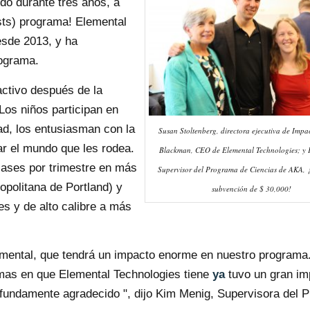
do durante tres años, a
sts) programa! Elemental
esde 2013, y ha
rograma.
activo después de la
Los niños participan en
ad, los entusiasman con la
Susan Stoltenberg, directora ejecutiva de Imp
ar el mundo que les rodea.
Blackman, CEO de Elemental Technologies; y 
ases por trimestre en más
Supervisor del Programa de Ciencias de AKA, ¡
opolitana de Portland) y
subvención de $ 30,000!
es y de alto calibre a más
emental, que tendrá un impacto enorme en nuestro programa
mas en que Elemental Technologies tiene
ya
tuvo un gran im
fundamente agradecido ", dijo Kim Menig, Supervisora ​​del 