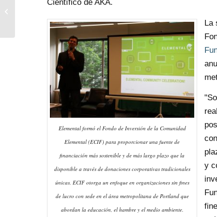
Impact Spotlight:
Científico de AKA.
Tecnologías
elementales
La 
Fon
Fun
anu
met
"So
rea
pos
Elemental formó el Fondo de Inversión de la Comunidad
con
Elemental (ECIF) para proporcionar una fuente de
pla
financiación más sostenible y de más largo plazo que la
y c
disponible a través de donaciones corporativas tradicionales
inv
únicas. ECIF otorga un enfoque en organizaciones sin fines
Fun
de lucro con sede en el área metropolitana de Portland que
fin
abordan la educación, el hambre y el medio ambiente.