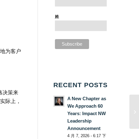
姓
好地为客户
RECENT POSTS
略决策来
A New Chapter as
。实际上，
We Approach 60
Years: Impact NW
Leadership
Announcement
4 月 7, 2026 - 6:17 下