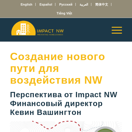
English
Español
Русский
العربية
简体中文
Tiếng Việt
Создание нового
пути для
воздействия NW
Перспектива от Impact NW
Финансовый директор
Кевин Вашингтон