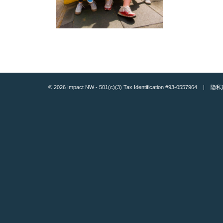
© 2026 Impact NW - 501(c)(3) Tax Identification #93-0557964 |
隐私