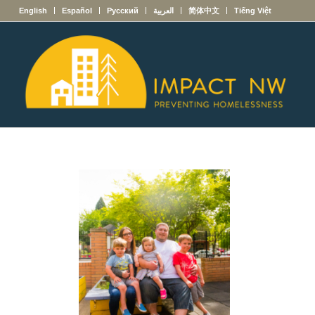
English
Español
Русский
العربية
简体中文
Tiếng Việt