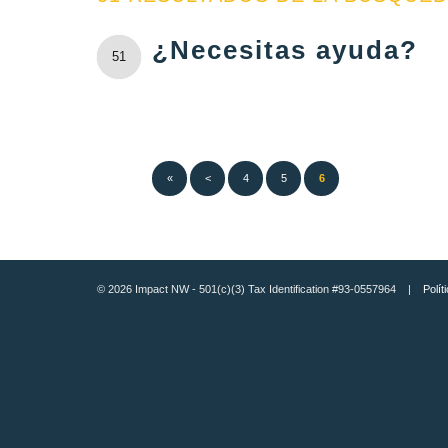
¿Necesitas ayuda?
51
«
<
4
5
6
© 2026 Impact NW - 501(c)(3) Tax Identification #93-0557964 |
Polít