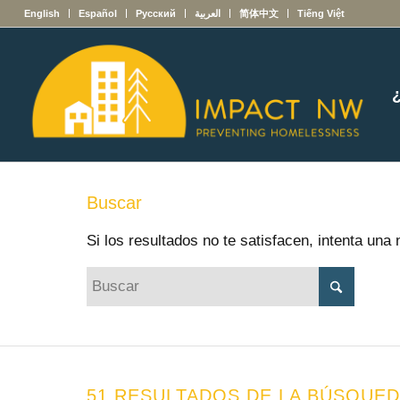
English
Español
Русский
العربية
简体中文
Tiếng Việt
Buscar
Si los resultados no te satisfacen, intenta un
51 RESULTADOS DE LA BÚSQUED