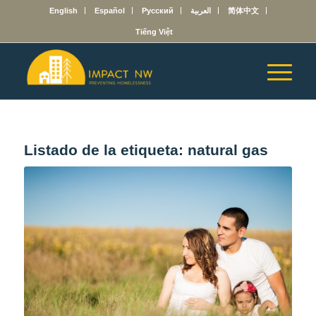
English
Español
Русский
العربية
简体中文
Tiếng Việt
Listado de la etiqueta:
natural gas