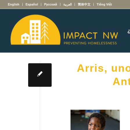
English
Español
Русский
العربية
简体中文
Tiếng Việt
Arris, un
Ant