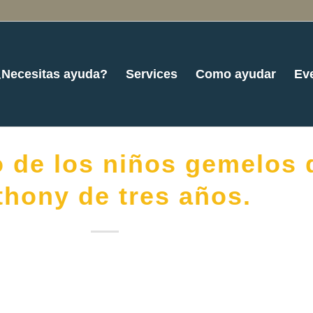
¿Necesitas ayuda?
Services
Como ayudar
Ev
o de los niños gemelos 
hony de tres años.