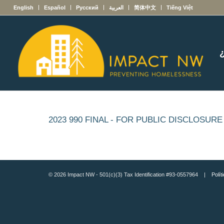
English
Español
Русский
العربية
简体中文
Tiếng Việt
2023 990 FINAL - FOR PUBLIC DISCLOSURE
© 2026 Impact NW - 501(c)(3) Tax Identification #93-0557964 |
Polít