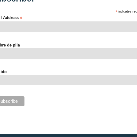
*
indicates re
l Address
*
re de pila
lido