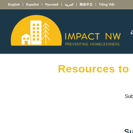
English
Español
Русский
العربية
简体中文
Tiếng Việt
Resources to
Sub
Su