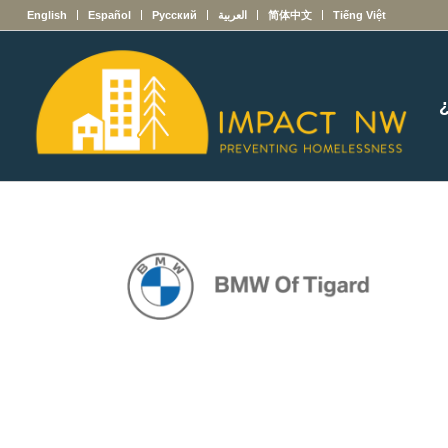
English
Español
Русский
العربية
简体中文
Tiếng Việt