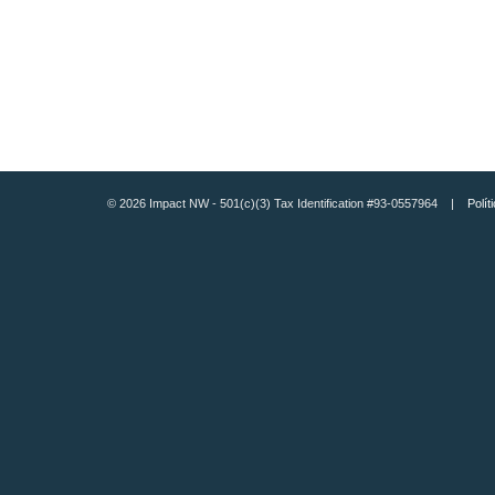
© 2026 Impact NW - 501(c)(3) Tax Identification #93-0557964 |
Polít