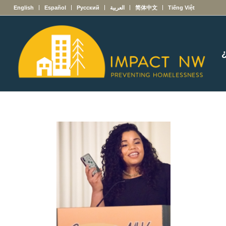
English
Español
Русский
العربية
简体中文
Tiếng Việt