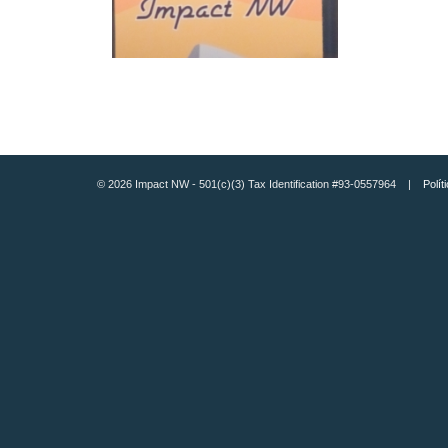
© 2026 Impact NW - 501(c)(3) Tax Identification #93-0557964 |
Polít