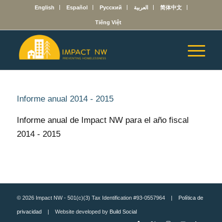
English
Español
Русский
العربية
简体中文
Tiếng Việt
Informe anual 2014 - 2015
Informe anual de Impact NW para el año fiscal
2014 - 2015
© 2026 Impact NW - 501(c)(3) Tax Identification #93-0557964 |
Política de
privacidad
| Website developed by
Build Social