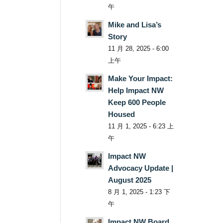
午
Mike and Lisa’s
Story
11 月 28, 2025 - 6:00
上午
Make Your Impact:
Help Impact NW
Keep 600 People
Housed
11 月 1, 2025 - 6:23 上
午
Impact NW
Advocacy Update |
August 2025
8 月 1, 2025 - 1:23 下
午
Impact NW Board