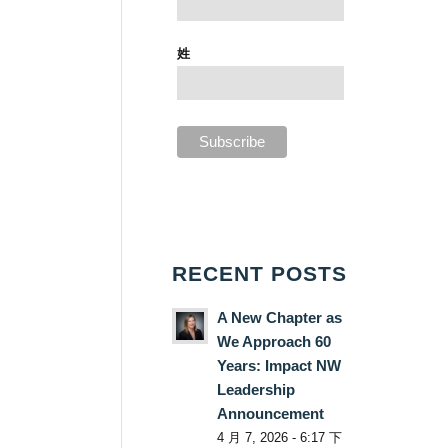
姓
RECENT POSTS
A New Chapter as
We Approach 60
Years: Impact NW
Leadership
Announcement
4 月 7, 2026 - 6:17 下