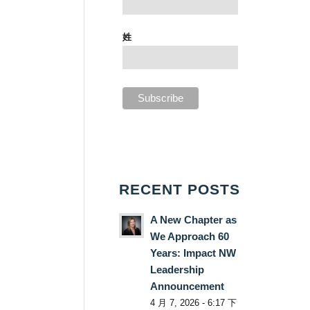
姓
RECENT POSTS
A New Chapter as
We Approach 60
Years: Impact NW
Leadership
Announcement
4 月 7, 2026 - 6:17 下