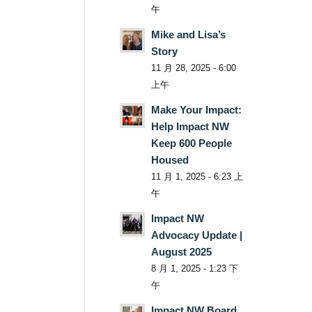
午
Mike and Lisa’s
Story
11 月 28, 2025 - 6:00
上午
Make Your Impact:
Help Impact NW
Keep 600 People
Housed
11 月 1, 2025 - 6:23 上
午
Impact NW
Advocacy Update |
August 2025
8 月 1, 2025 - 1:23 下
午
Impact NW Board