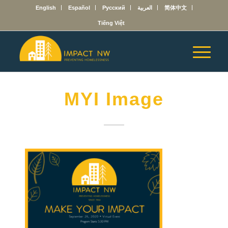
English
Español
Русский
العربية
简体中文
Tiếng Việt
MYI Image