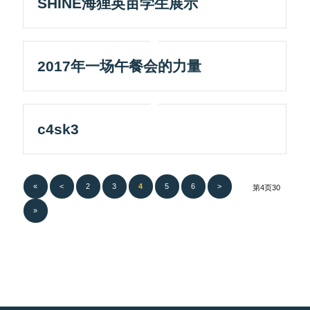
SHINE海狸英亩学生展示
2017年一场午餐会的力量
c4sk3
«
<
2
3
4
5
6
>
第4页30
»