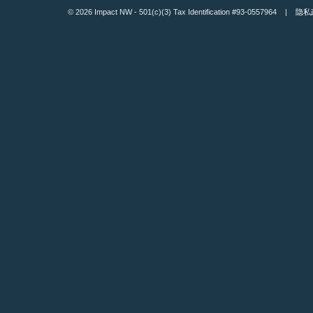
© 2026 Impact NW - 501(c)(3) Tax Identification #93-0557964 |
隐私