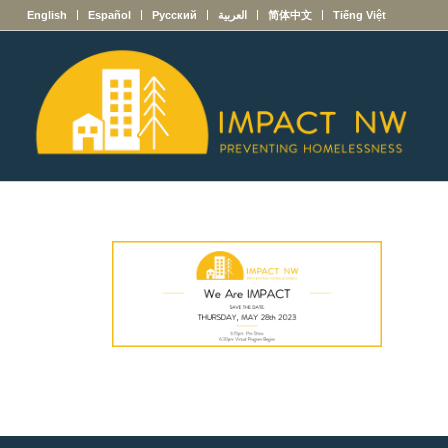
English
Español
Русский
العربية
简体中文
Tiếng Việt