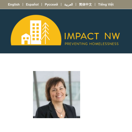
English
Español
Русский
العربية
简体中文
Tiếng Việt