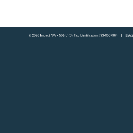
© 2026 Impact NW - 501(c)(3) Tax Identification #93-0557964 |
隐私