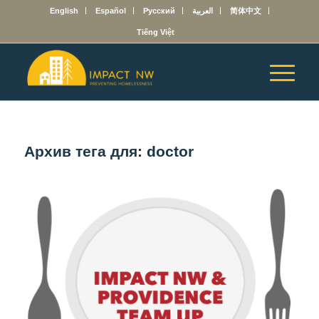
English
Español
Русский
العربية
简体中文
Tiếng Việt
Архив тега для:
doctor