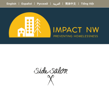
English
Español
Русский
العربية
简体中文
Tiếng Việt