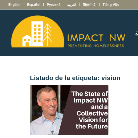
English
Español
Русский
العربية
简体中文
Tiếng Việt
Listado de la etiqueta:
vision