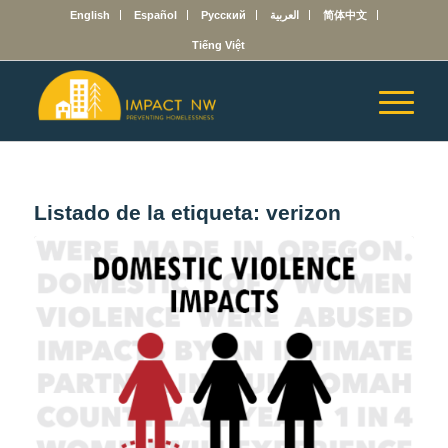
English
Español
Русский
العربية
简体中文
Tiếng Việt
Listado de la etiqueta:
verizon