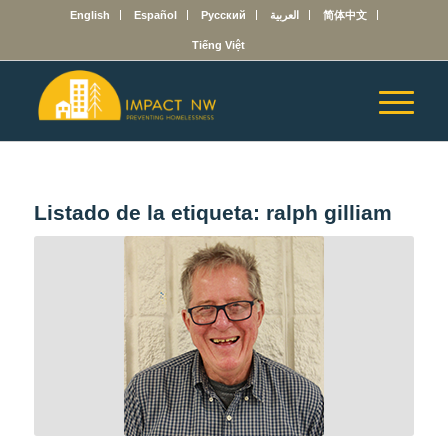
English
Español
Русский
العربية
简体中文
Tiếng Việt
Listado de la etiqueta:
ralph gilliam