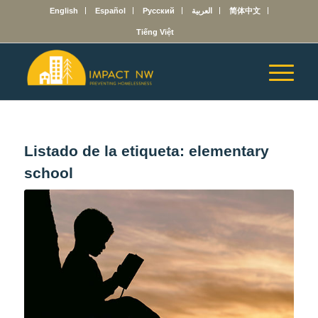
English
Español
Русский
العربية
简体中文
Tiếng Việt
Listado de la etiqueta:
elementary
school