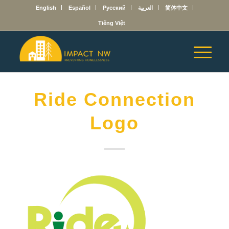
English
Español
Русский
العربية
简体中文
Tiếng Việt
Ride Connection
Logo