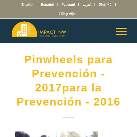
English
Español
Русский
العربية
简体中文
Tiếng Việt
Pinwheels para
Prevención -
2017para la
Prevención - 2016